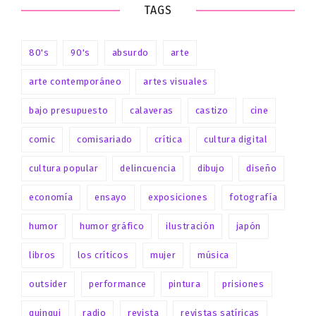
TAGS
80's
90's
absurdo
arte
arte contemporáneo
artes visuales
bajo presupuesto
calaveras
castizo
cine
comic
comisariado
crítica
cultura digital
cultura popular
delincuencia
dibujo
diseño
economía
ensayo
exposiciones
fotografía
humor
humor gráfico
ilustración
japón
libros
los críticos
mujer
música
outsider
performance
pintura
prisiones
quinqui
radio
revista
revistas satíricas