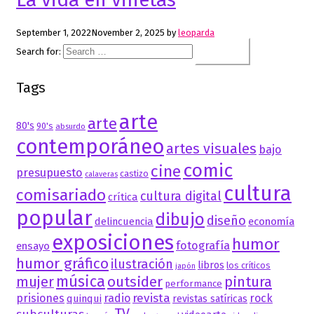
September 1, 2022
November 2, 2025
by
leoparda
Search for:
Tags
arte
arte
80's
90's
absurdo
contemporáneo
artes visuales
bajo
comic
cine
presupuesto
castizo
calaveras
cultura
comisariado
cultura digital
crítica
popular
dibujo
diseño
delincuencia
economía
exposiciones
humor
fotografía
ensayo
humor gráfico
ilustración
libros
los críticos
japón
música
mujer
outsider
pintura
performance
revista
prisiones
radio
rock
quinqui
revistas satíricas
TV