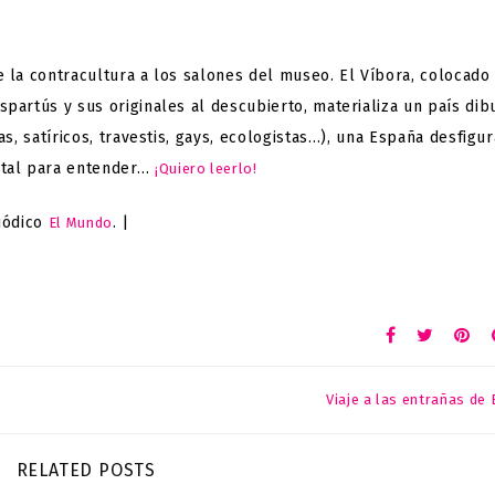
 la contracultura a los salones del museo.
El Víbora
, colocado
partús y sus originales al descubierto, materializa un país dib
s, satíricos, travestis, gays, ecologistas…), una España desfigu
ntal para entender…
¡Quiero leerlo!
iódico
. |
El Mundo
Viaje a las entrañas de
RELATED POSTS