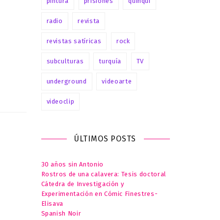
pintura
prisiones
quinqui
radio
revista
revistas satíricas
rock
subculturas
turquía
TV
underground
videoarte
videoclip
ÚLTIMOS POSTS
30 años sin Antonio
Rostros de una calavera: Tesis doctoral
Cátedra de Investigación y
Experimentación en Cómic Finestres-
Elisava
Spanish Noir