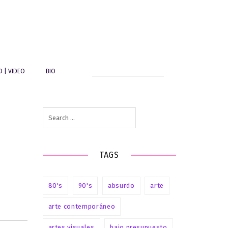
Search
O | VIDEO
BIO
for:
Search
for:
TAGS
80's
90's
absurdo
arte
arte contemporáneo
artes visuales
bajo presupuesto