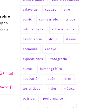
calaveras
castizo
cine
 sobre
comic
comisariado
crítica
ujado
cultura digital
cultura popular
rada a
delincuencia
dibujo
diseño
economía
ensayo
exposiciones
fotografía
humor
humor gráfico
ilustración
japón
libros
 Bacon
los críticos
mujer
música
outsider
performance