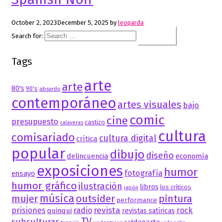
October 2, 2023
December 5, 2025
by
leoparda
Search for:
Tags
arte
arte
80's
90's
absurdo
contemporáneo
artes visuales
bajo
comic
cine
presupuesto
castizo
calaveras
cultura
comisariado
cultura digital
crítica
popular
dibujo
diseño
delincuencia
economía
exposiciones
humor
fotografía
ensayo
humor gráfico
ilustración
libros
los críticos
japón
música
mujer
outsider
pintura
performance
revista
prisiones
radio
rock
quinqui
revistas satíricas
TV
subculturas