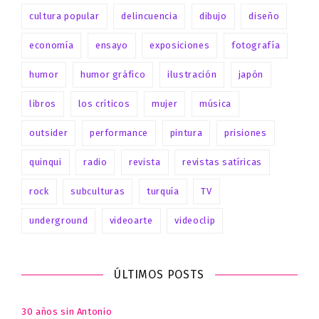
cultura popular
delincuencia
dibujo
diseño
economía
ensayo
exposiciones
fotografía
humor
humor gráfico
ilustración
japón
libros
los críticos
mujer
música
outsider
performance
pintura
prisiones
quinqui
radio
revista
revistas satíricas
rock
subculturas
turquía
TV
underground
videoarte
videoclip
ÚLTIMOS POSTS
30 años sin Antonio