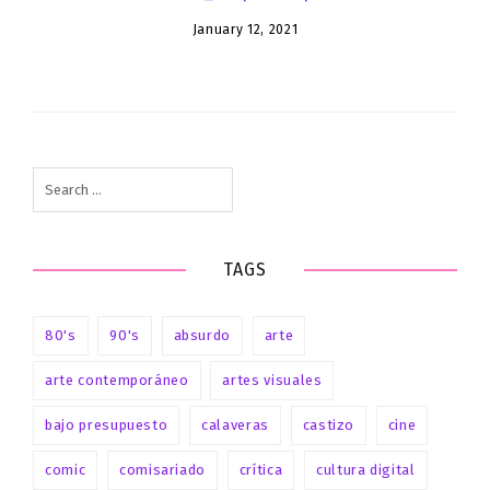
January 12, 2021
Search
for:
TAGS
80's
90's
absurdo
arte
arte contemporáneo
artes visuales
bajo presupuesto
calaveras
castizo
cine
comic
comisariado
crítica
cultura digital