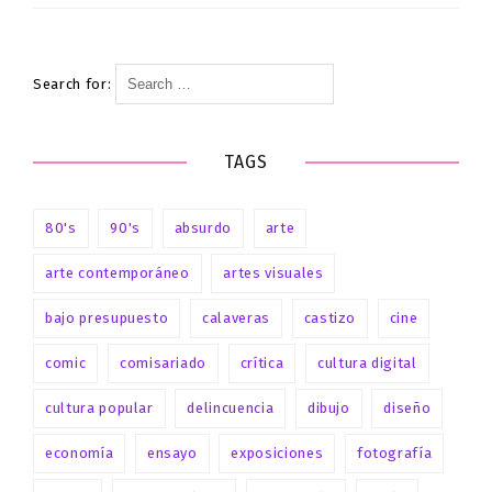
Search for:
TAGS
80's
90's
absurdo
arte
arte contemporáneo
artes visuales
bajo presupuesto
calaveras
castizo
cine
comic
comisariado
crítica
cultura digital
cultura popular
delincuencia
dibujo
diseño
economía
ensayo
exposiciones
fotografía