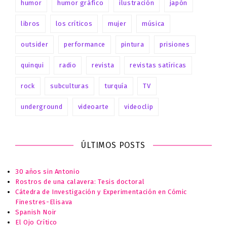
humor
humor gráfico
ilustración
japón
libros
los críticos
mujer
música
outsider
performance
pintura
prisiones
quinqui
radio
revista
revistas satíricas
rock
subculturas
turquía
TV
underground
videoarte
videoclip
ÚLTIMOS POSTS
30 años sin Antonio
Rostros de una calavera: Tesis doctoral
Cátedra de Investigación y Experimentación en Cómic
Finestres-Elisava
Spanish Noir
El Ojo Crítico