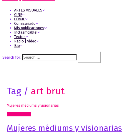
ARTES VISUALES
CINE
CÓMIC
Comisariado
Mis publicaciones
Inclasificable!
Textos
Radio | Video
Bio
Search for:
Tag /
art brut
Mujeres médiums y visionarias
Artes Visuales
Mujeres médiums y visionarias