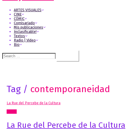
ARTES VISUALES
CINE
CÓMIC
Comisariado
Mis publicaciones
Inclasificable!
Textos
Radio | Video
Bio
Search
for:
Tag /
contemporaneidad
La Rue del Percebe de la Cultura
Cómic
La Rue del Percebe de la Cultura