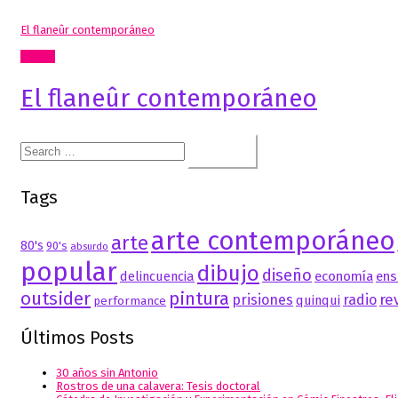
El flaneûr contemporáneo
Textos
El flaneûr contemporáneo
Search
for:
Tags
arte contemporáneo
arte
80's
90's
absurdo
popular
dibujo
diseño
delincuencia
economía
ens
outsider
pintura
re
prisiones
radio
quinqui
performance
Últimos Posts
30 años sin Antonio
Rostros de una calavera: Tesis doctoral