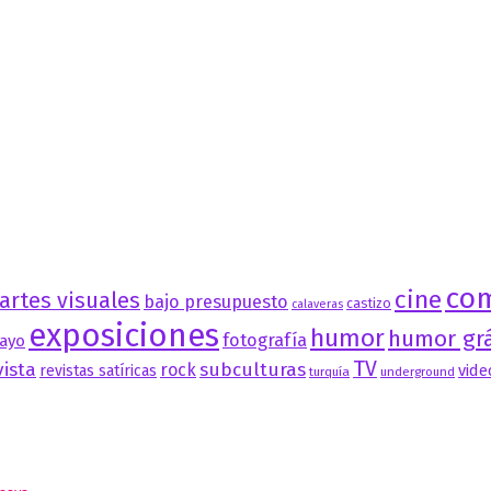
co
cine
artes visuales
bajo presupuesto
castizo
calaveras
exposiciones
humor
humor grá
fotografía
ayo
TV
vista
subculturas
rock
vide
revistas satíricas
turquía
underground