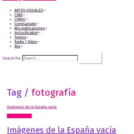
ARTES VISUALES
CINE
CÓMIC
Comisariado
Mis publicaciones
Inclasificable!
Textos
Radio | Video
Bio
Search for:
Tag /
fotografía
Imágenes de la España vacía
Artes Visuales
Imágenes de la España vacía