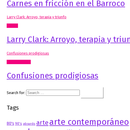
Carnes en fricción en el Barroco
Larry Clark: Arroyo, terapia y triunfo
Textos
Larry Clark: Arroyo, terapia y triu
Confusiones prodigiosas
Artes Visuales
Confusiones prodigiosas
Search for:
Tags
arte contemporáneo
arte
80's
90's
absurdo