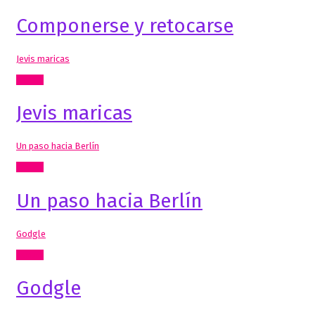
Componerse y retocarse
Jevis maricas
Textos
Jevis maricas
Un paso hacia Berlín
Textos
Un paso hacia Berlín
Godgle
Textos
Godgle