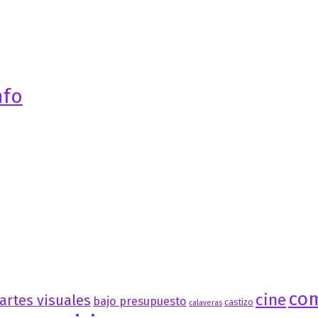
nfo
co
cine
artes visuales
bajo presupuesto
castizo
calaveras