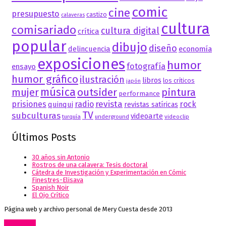
comic
cine
presupuesto
castizo
calaveras
cultura
comisariado
cultura digital
crítica
popular
dibujo
diseño
delincuencia
economía
exposiciones
humor
fotografía
ensayo
humor gráfico
ilustración
libros
los críticos
japón
música
mujer
outsider
pintura
performance
revista
prisiones
radio
rock
quinqui
revistas satíricas
TV
subculturas
videoarte
turquía
underground
videoclip
Últimos Posts
30 años sin Antonio
Rostros de una calavera: Tesis doctoral
Cátedra de Investigación y Experimentación en Cómic
Finestres-Elisava
Spanish Noir
El Ojo Crítico
Página web y archivo personal de Mery Cuesta desde 2013
Go to top