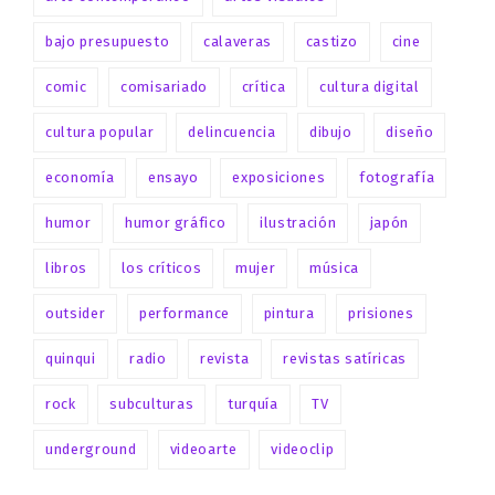
bajo presupuesto
calaveras
castizo
cine
comic
comisariado
crítica
cultura digital
cultura popular
delincuencia
dibujo
diseño
economía
ensayo
exposiciones
fotografía
humor
humor gráfico
ilustración
japón
libros
los críticos
mujer
música
outsider
performance
pintura
prisiones
quinqui
radio
revista
revistas satíricas
rock
subculturas
turquía
TV
underground
videoarte
videoclip