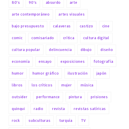
80's
90's
absurdo
arte
arte contemporáneo
artes visuales
bajo presupuesto
calaveras
castizo
cine
comic
comisariado
crítica
cultura digital
cultura popular
delincuencia
dibujo
diseño
economía
ensayo
exposiciones
fotografía
humor
humor gráfico
ilustración
japón
libros
los críticos
mujer
música
outsider
performance
pintura
prisiones
quinqui
radio
revista
revistas satíricas
rock
subculturas
turquía
TV