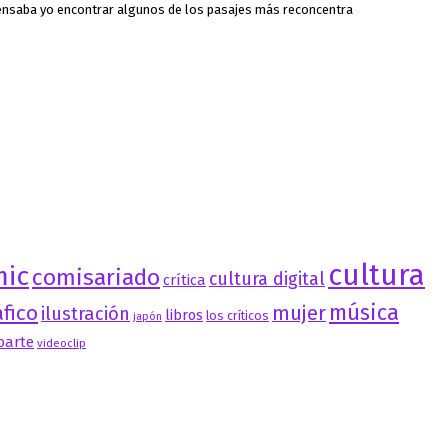
ensaba yo encontrar algunos de los pasajes más reconcentra
cultura
mic
comisariado
cultura digital
crítica
música
fico
mujer
ilustración
libros
los críticos
japón
oarte
videoclip