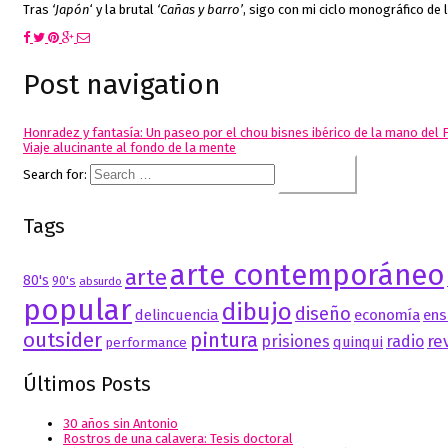
Tras
‘Japón
‘ y la brutal
‘Cañas y barro’
, sigo con mi ciclo monográfico de
Post navigation
Honradez y fantasía: Un paseo por el chou bisnes ibérico de la mano del 
Viaje alucinante al fondo de la mente
Search for:
Tags
arte contemporáneo
arte
80's
90's
absurdo
popular
dibujo
diseño
delincuencia
economía
ens
outsider
pintura
re
prisiones
radio
quinqui
performance
Últimos Posts
30 años sin Antonio
Rostros de una calavera: Tesis doctoral