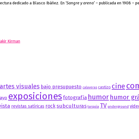
 lectura dedicado a Blasco Ibáñez. En
‘Sangre y arena’
– publicada en 1908 – p
Fakir Kirman
co
cine
artes visuales
bajo presupuesto
castizo
calaveras
exposiciones
humor
humor grá
fotografía
ayo
TV
vista
subculturas
rock
vide
revistas satíricas
turquía
underground