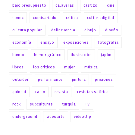
bajo presupuesto
calaveras
castizo
cine
comic
comisariado
crítica
cultura digital
cultura popular
delincuencia
dibujo
diseño
economía
ensayo
exposiciones
fotografía
humor
humor gráfico
ilustración
japón
libros
los críticos
mujer
música
outsider
performance
pintura
prisiones
quinqui
radio
revista
revistas satíricas
rock
subculturas
turquía
TV
underground
videoarte
videoclip