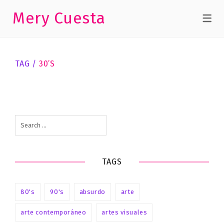
Mery Cuesta
TEXTOS
The
art
TAG /
30’S
of
necessity
The art of necessity
Search
for:
TAGS
80's
90's
absurdo
arte
arte contemporáneo
artes visuales