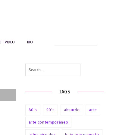
Search
O | VIDEO
BIO
for:
Search
de
for:
TAGS
80's
90's
absurdo
arte
arte contemporáneo
artes visuales
bajo presupuesto