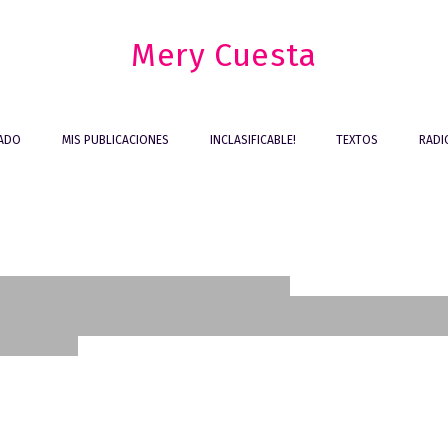
Mery Cuesta
IADO
MIS PUBLICACIONES
INCLASIFICABLE!
TEXTOS
RADI
TEXTOS
mor absurdo como
TEXTOS
 de
a
TEXTOS
tud ante la vida
ue |
Burlesque: El poderío 
Entre Beatnik y Tiki
en
la carne
s