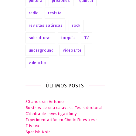
pintura
prisiones
quinqui
radio
revista
revistas satíricas
rock
subculturas
turquía
TV
underground
videoarte
videoclip
ÚLTIMOS POSTS
30 años sin Antonio
Rostros de una calavera: Tesis doctoral
Cátedra de Investigación y
Experimentación en Cómic Finestres-
Elisava
Spanish Noir