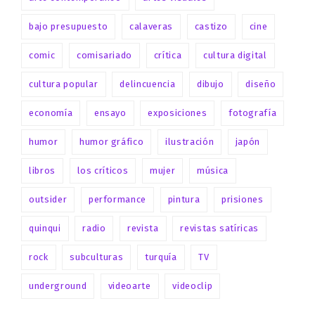
bajo presupuesto
calaveras
castizo
cine
comic
comisariado
crítica
cultura digital
cultura popular
delincuencia
dibujo
diseño
economía
ensayo
exposiciones
fotografía
humor
humor gráfico
ilustración
japón
libros
los críticos
mujer
música
outsider
performance
pintura
prisiones
quinqui
radio
revista
revistas satíricas
rock
subculturas
turquía
TV
underground
videoarte
videoclip