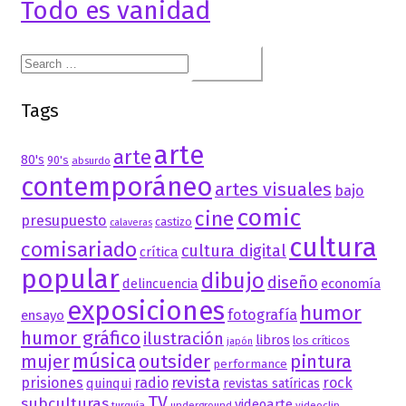
Todo es vanidad
Search
for:
Tags
arte
arte
80's
90's
absurdo
contemporáneo
artes visuales
bajo
comic
cine
presupuesto
castizo
calaveras
cultura
comisariado
cultura digital
crítica
popular
dibujo
diseño
delincuencia
economía
exposiciones
humor
fotografía
ensayo
humor gráfico
ilustración
libros
los críticos
japón
música
mujer
outsider
pintura
performance
revista
prisiones
radio
rock
quinqui
revistas satíricas
TV
subculturas
videoarte
turquía
underground
videoclip