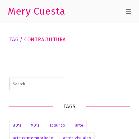
El
Mery Cuesta
Víbora:
paspartú
para
TAG /
CONTRACULTURA
los
libertarios
El Víbora: paspartú para los libertarios
Search
for:
TAGS
80's
90's
absurdo
arte
arte contemporáneo
artes visuales