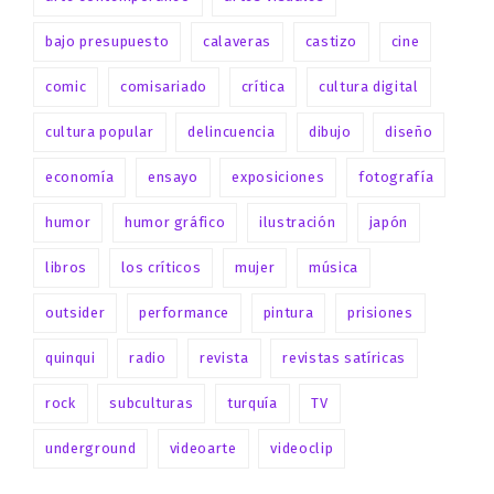
bajo presupuesto
calaveras
castizo
cine
comic
comisariado
crítica
cultura digital
cultura popular
delincuencia
dibujo
diseño
economía
ensayo
exposiciones
fotografía
humor
humor gráfico
ilustración
japón
libros
los críticos
mujer
música
outsider
performance
pintura
prisiones
quinqui
radio
revista
revistas satíricas
rock
subculturas
turquía
TV
underground
videoarte
videoclip