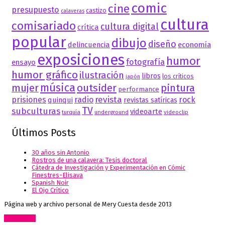
comic
cine
presupuesto
castizo
calaveras
cultura
comisariado
cultura digital
crítica
popular
dibujo
diseño
delincuencia
economía
exposiciones
humor
fotografía
ensayo
humor gráfico
ilustración
libros
los críticos
japón
música
mujer
outsider
pintura
performance
revista
prisiones
radio
rock
quinqui
revistas satíricas
TV
subculturas
videoarte
turquía
underground
videoclip
Últimos Posts
30 años sin Antonio
Rostros de una calavera: Tesis doctoral
Cátedra de Investigación y Experimentación en Cómic
Finestres-Elisava
Spanish Noir
El Ojo Crítico
Página web y archivo personal de Mery Cuesta desde 2013
Go to top