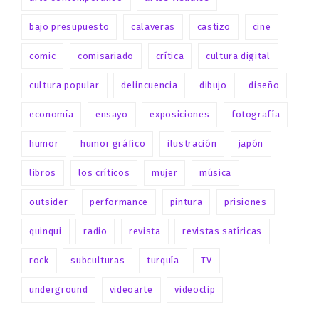
bajo presupuesto
calaveras
castizo
cine
comic
comisariado
crítica
cultura digital
cultura popular
delincuencia
dibujo
diseño
economía
ensayo
exposiciones
fotografía
humor
humor gráfico
ilustración
japón
libros
los críticos
mujer
música
outsider
performance
pintura
prisiones
quinqui
radio
revista
revistas satíricas
rock
subculturas
turquía
TV
underground
videoarte
videoclip