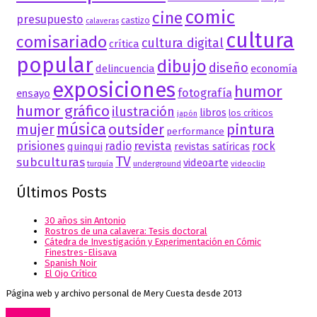
comic
cine
presupuesto
castizo
calaveras
cultura
comisariado
cultura digital
crítica
popular
dibujo
diseño
delincuencia
economía
exposiciones
humor
fotografía
ensayo
humor gráfico
ilustración
libros
los críticos
japón
música
mujer
outsider
pintura
performance
revista
prisiones
radio
rock
quinqui
revistas satíricas
TV
subculturas
videoarte
turquía
underground
videoclip
Últimos Posts
30 años sin Antonio
Rostros de una calavera: Tesis doctoral
Cátedra de Investigación y Experimentación en Cómic
Finestres-Elisava
Spanish Noir
El Ojo Crítico
Página web y archivo personal de Mery Cuesta desde 2013
Go to top