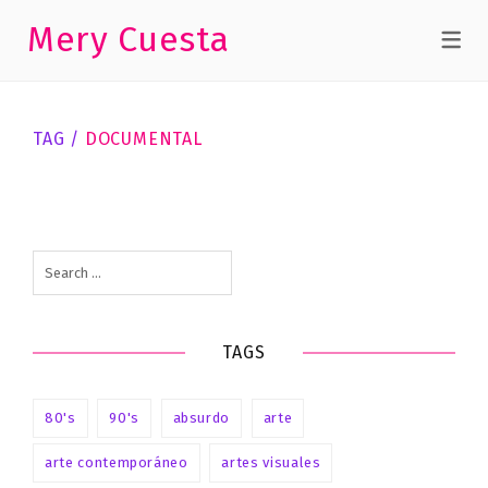
Mery Cuesta
TEXTOS
RADIO,
Me
VIDEO,
TV
apasiona
TAG /
DOCUMENTAL
mi
Som
trabajo
Dones
Me apasiona mi trabajo
Som Dones
Search
for:
TAGS
80's
90's
absurdo
arte
arte contemporáneo
artes visuales