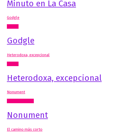
Minuto en La Casa
Godgle
Textos
Godgle
Heterodoxa, excepcional
Textos
Heterodoxa, excepcional
Nonument
Radio, video, TV
Nonument
El camino más corto