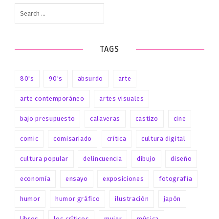
Search
for:
TAGS
80's
90's
absurdo
arte
arte contemporáneo
artes visuales
bajo presupuesto
calaveras
castizo
cine
comic
comisariado
crítica
cultura digital
cultura popular
delincuencia
dibujo
diseño
economía
ensayo
exposiciones
fotografía
humor
humor gráfico
ilustración
japón
libros
los críticos
mujer
música