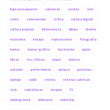
bajo presupuesto
calaveras
castizo
cine
comic
comisariado
crítica
cultura digital
cultura popular
delincuencia
dibujo
diseño
economía
ensayo
exposiciones
fotografía
humor
humor gráfico
ilustración
japón
libros
los críticos
mujer
música
outsider
performance
pintura
prisiones
quinqui
radio
revista
revistas satíricas
rock
subculturas
turquía
TV
underground
videoarte
videoclip