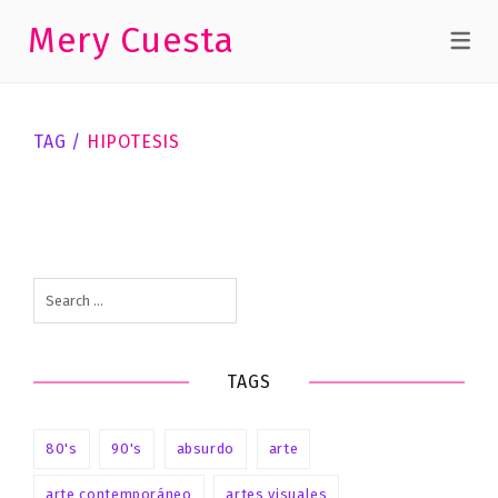
Mery Cuesta
TEXTOS
TAG /
HIPOTESIS
Conjeturas
Search
for:
TAGS
80's
90's
absurdo
arte
arte contemporáneo
artes visuales