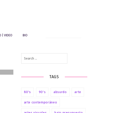
Search
O | VIDEO
BIO
for:
Search
for:
TAGS
80's
90's
absurdo
arte
arte contemporáneo
artes visuales
bajo presupuesto