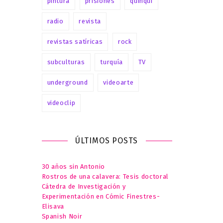
pintura
prisiones
quinqui
radio
revista
revistas satíricas
rock
subculturas
turquía
TV
underground
videoarte
videoclip
ÚLTIMOS POSTS
30 años sin Antonio
Rostros de una calavera: Tesis doctoral
Cátedra de Investigación y
Experimentación en Cómic Finestres-
Elisava
Spanish Noir