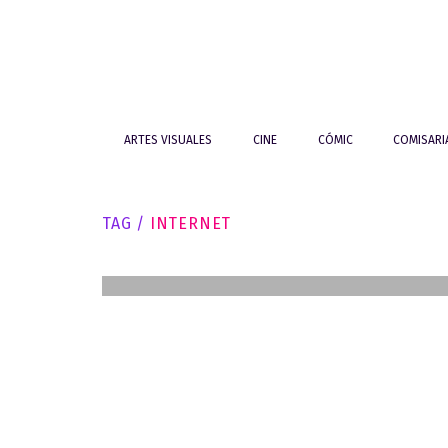
ARTES VISUALES
CINE
CÓMIC
COMISAR
CÓMIC
La Rue del Percebe de
Cultura
TAG /
INTERNET