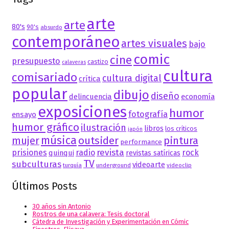
arte
arte
80's
90's
absurdo
contemporáneo
artes visuales
bajo
comic
cine
presupuesto
castizo
calaveras
cultura
comisariado
cultura digital
crítica
popular
dibujo
diseño
delincuencia
economía
exposiciones
humor
fotografía
ensayo
humor gráfico
ilustración
libros
los críticos
japón
música
mujer
outsider
pintura
performance
revista
prisiones
radio
rock
quinqui
revistas satíricas
TV
subculturas
videoarte
turquía
underground
videoclip
Últimos Posts
30 años sin Antonio
Rostros de una calavera: Tesis doctoral
Cátedra de Investigación y Experimentación en Cómic