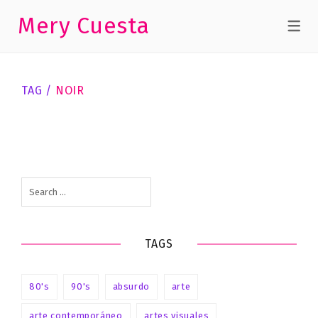
Mery Cuesta
CINE
TAG /
NOIR
Spanish
Noir
Spanish Noir
Search
for:
TAGS
80's
90's
absurdo
arte
arte contemporáneo
artes visuales