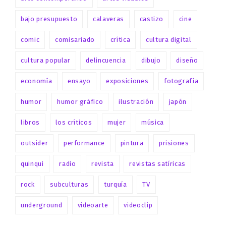
bajo presupuesto
calaveras
castizo
cine
comic
comisariado
crítica
cultura digital
cultura popular
delincuencia
dibujo
diseño
economía
ensayo
exposiciones
fotografía
humor
humor gráfico
ilustración
japón
libros
los críticos
mujer
música
outsider
performance
pintura
prisiones
quinqui
radio
revista
revistas satíricas
rock
subculturas
turquía
TV
underground
videoarte
videoclip