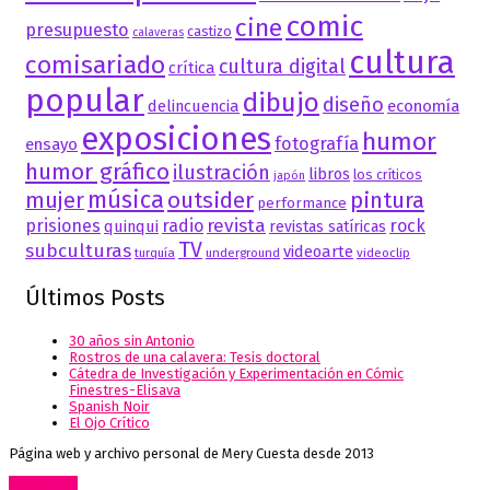
comic
cine
presupuesto
castizo
calaveras
cultura
comisariado
cultura digital
crítica
popular
dibujo
diseño
delincuencia
economía
exposiciones
humor
fotografía
ensayo
humor gráfico
ilustración
libros
los críticos
japón
música
mujer
outsider
pintura
performance
revista
prisiones
radio
rock
quinqui
revistas satíricas
TV
subculturas
videoarte
turquía
underground
videoclip
Últimos Posts
30 años sin Antonio
Rostros de una calavera: Tesis doctoral
Cátedra de Investigación y Experimentación en Cómic
Finestres-Elisava
Spanish Noir
El Ojo Crítico
Página web y archivo personal de Mery Cuesta desde 2013
Go to top