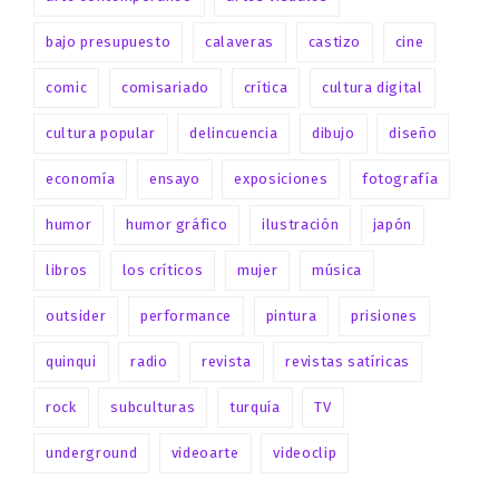
bajo presupuesto
calaveras
castizo
cine
comic
comisariado
crítica
cultura digital
cultura popular
delincuencia
dibujo
diseño
economía
ensayo
exposiciones
fotografía
humor
humor gráfico
ilustración
japón
libros
los críticos
mujer
música
outsider
performance
pintura
prisiones
quinqui
radio
revista
revistas satíricas
rock
subculturas
turquía
TV
underground
videoarte
videoclip