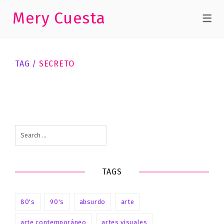
Mery Cuesta
ARTES
VISUALES
TAG /
SECRETO
Radio
Éter
Radio Éter
Search
for:
TAGS
80's
90's
absurdo
arte
arte contemporáneo
artes visuales