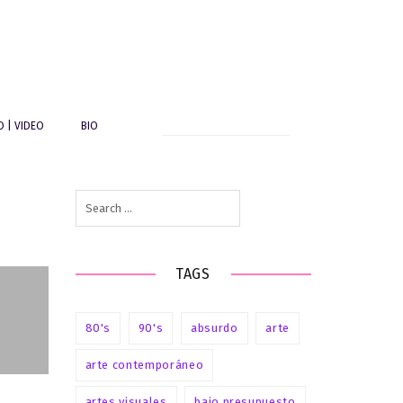
Search
O | VIDEO
BIO
for:
Search
ón
for:
o
es
TAGS
80's
90's
absurdo
arte
arte contemporáneo
artes visuales
bajo presupuesto