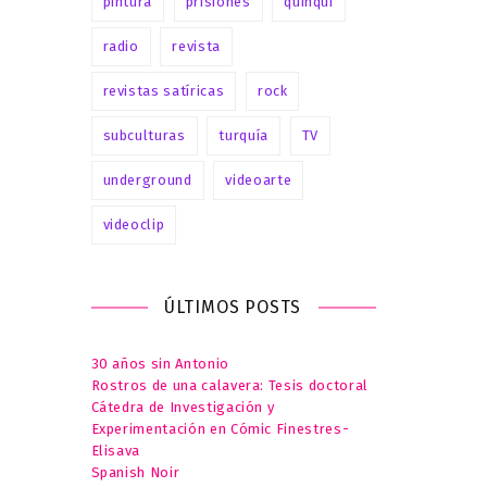
pintura
prisiones
quinqui
radio
revista
revistas satíricas
rock
subculturas
turquía
TV
underground
videoarte
videoclip
ÚLTIMOS POSTS
30 años sin Antonio
Rostros de una calavera: Tesis doctoral
Cátedra de Investigación y
Experimentación en Cómic Finestres-
Elisava
Spanish Noir