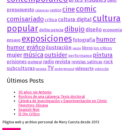
bajo
comic
cine
presupuesto
castizo
calaveras
cultura
comisariado
cultura digital
crítica
popular
dibujo
diseño
delincuencia
economía
exposiciones
humor
fotografía
ensayo
humor gráfico
ilustración
libros
los críticos
japón
música
mujer
outsider
pintura
performance
revista
prisiones
radio
rock
quinqui
revistas satíricas
TV
subculturas
videoarte
turquía
underground
videoclip
Últimos Posts
30 años sin Antonio
Rostros de una calavera: Tesis doctoral
Cátedra de Investigación y Experimentación en Cómic
Finestres-Elisava
Spanish Noir
El Ojo Crítico
Página web y archivo personal de Mery Cuesta desde 2013