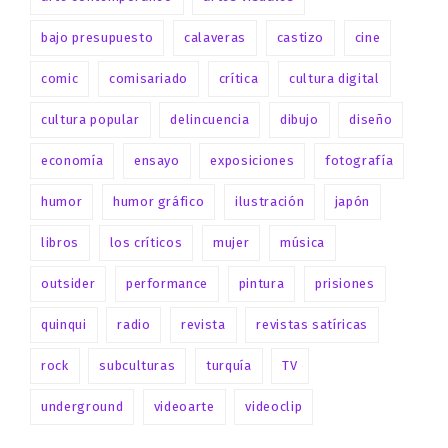
bajo presupuesto
calaveras
castizo
cine
comic
comisariado
crítica
cultura digital
cultura popular
delincuencia
dibujo
diseño
economía
ensayo
exposiciones
fotografía
humor
humor gráfico
ilustración
japón
libros
los críticos
mujer
música
outsider
performance
pintura
prisiones
quinqui
radio
revista
revistas satíricas
rock
subculturas
turquía
TV
underground
videoarte
videoclip