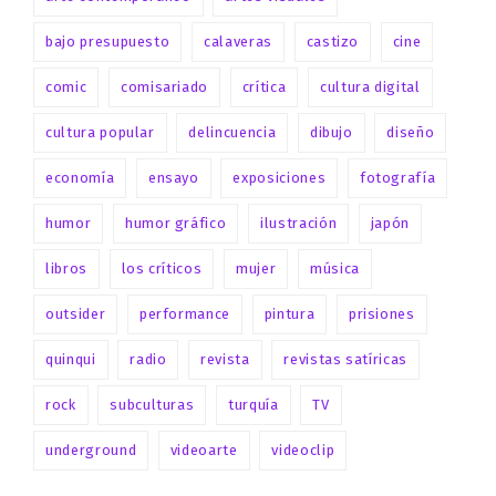
bajo presupuesto
calaveras
castizo
cine
comic
comisariado
crítica
cultura digital
cultura popular
delincuencia
dibujo
diseño
economía
ensayo
exposiciones
fotografía
humor
humor gráfico
ilustración
japón
libros
los críticos
mujer
música
outsider
performance
pintura
prisiones
quinqui
radio
revista
revistas satíricas
rock
subculturas
turquía
TV
underground
videoarte
videoclip