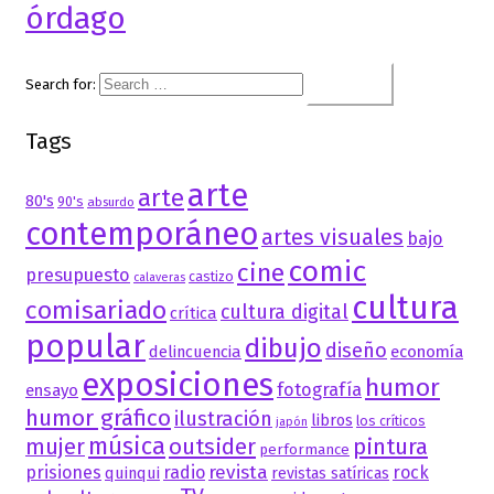
órdago
Search for:
Tags
arte
arte
80's
90's
absurdo
contemporáneo
artes visuales
bajo
comic
cine
presupuesto
castizo
calaveras
cultura
comisariado
cultura digital
crítica
popular
dibujo
diseño
delincuencia
economía
exposiciones
humor
fotografía
ensayo
humor gráfico
ilustración
libros
los críticos
japón
música
mujer
outsider
pintura
performance
revista
prisiones
radio
rock
quinqui
revistas satíricas