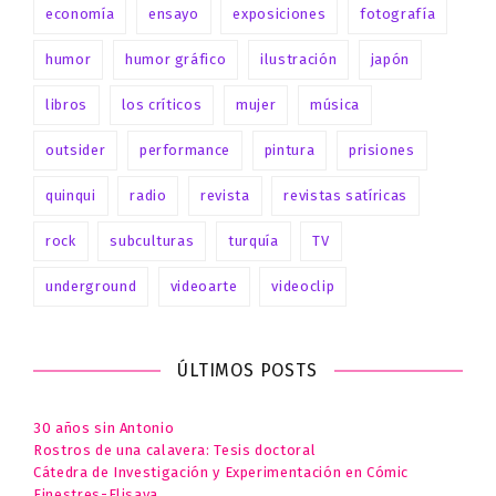
economía
ensayo
exposiciones
fotografía
humor
humor gráfico
ilustración
japón
libros
los críticos
mujer
música
outsider
performance
pintura
prisiones
quinqui
radio
revista
revistas satíricas
rock
subculturas
turquía
TV
underground
videoarte
videoclip
ÚLTIMOS POSTS
30 años sin Antonio
Rostros de una calavera: Tesis doctoral
Cátedra de Investigación y Experimentación en Cómic
Finestres-Elisava