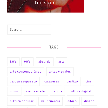
Transición
Search
for:
TAGS
80's
90's
absurdo
arte
arte contemporáneo
artes visuales
bajo presupuesto
calaveras
castizo
cine
comic
comisariado
crítica
cultura digital
cultura popular
delincuencia
dibujo
diseño