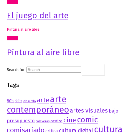
Textos
El juego del arte
Pintura al aire libre
Textos
Pintura al aire libre
Search for:
Tags
arte
arte
80's
90's
absurdo
contemporáneo
artes visuales
bajo
comic
cine
presupuesto
castizo
calaveras
cultura
comisariado
cultura digital
crítica