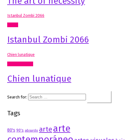
The art of necessity
Istanbul Zombi 2066
Cómic
Istanbul Zombi 2066
Chien lunatique
Artes Visuales
Chien lunatique
Search for:
Tags
arte
arte
80's
90's
absurdo
contemporáneo