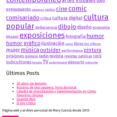
artes visuales
bajo
comic
cine
presupuesto
castizo
calaveras
cultura
comisariado
cultura digital
crítica
popular
dibujo
diseño
delincuencia
economía
exposiciones
humor
fotografía
ensayo
humor gráfico
ilustración
libros
los críticos
japón
música
mujer
outsider
pintura
performance
revista
prisiones
radio
rock
quinqui
revistas satíricas
TV
subculturas
videoarte
turquía
underground
videoclip
Últimos Posts
30 años sin Antonio
Rostros de una calavera: Tesis doctoral
Cátedra de Investigación y Experimentación en Cómic
Finestres-Elisava
Spanish Noir
El Ojo Crítico
Página web y archivo personal de Mery Cuesta desde 2013