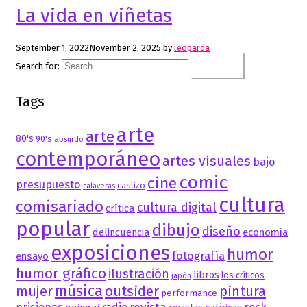
La vida en viñetas
September 1, 2022
November 2, 2025
by
leoparda
Search for:
Tags
arte
arte
80's
90's
absurdo
contemporáneo
artes visuales
bajo
comic
cine
presupuesto
castizo
calaveras
cultura
comisariado
cultura digital
crítica
popular
dibujo
diseño
delincuencia
economía
exposiciones
humor
fotografía
ensayo
humor gráfico
ilustración
libros
los críticos
japón
música
mujer
outsider
pintura
performance