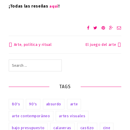
¡Todas las reseñas
!
aquí
Arte, política y ritual
El juego del arte
Post
navigation
Search
for:
TAGS
80's
90's
absurdo
arte
arte contemporáneo
artes visuales
bajo presupuesto
calaveras
castizo
cine