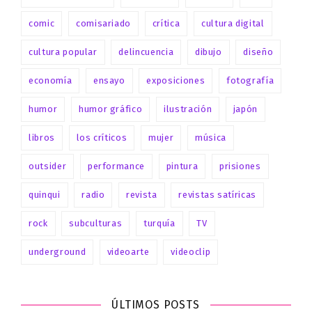
comic
comisariado
crítica
cultura digital
cultura popular
delincuencia
dibujo
diseño
economía
ensayo
exposiciones
fotografía
humor
humor gráfico
ilustración
japón
libros
los críticos
mujer
música
outsider
performance
pintura
prisiones
quinqui
radio
revista
revistas satíricas
rock
subculturas
turquía
TV
underground
videoarte
videoclip
ÚLTIMOS POSTS