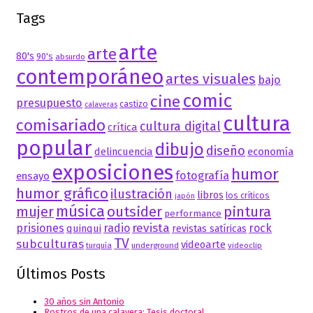
Tags
arte
arte
80's
90's
absurdo
contemporáneo
artes visuales
bajo
comic
cine
presupuesto
castizo
calaveras
cultura
comisariado
cultura digital
crítica
popular
dibujo
diseño
delincuencia
economía
exposiciones
humor
fotografía
ensayo
humor gráfico
ilustración
libros
los críticos
japón
música
mujer
outsider
pintura
performance
revista
prisiones
radio
rock
quinqui
revistas satíricas
TV
subculturas
videoarte
turquía
underground
videoclip
Últimos Posts
30 años sin Antonio
Rostros de una calavera: Tesis doctoral