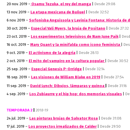
20 nov. 2019 –
Osamu Tezuka, el rey del manga
|
Desde 29:08
13 nov. 2019 –
La etapa mexicana de Buñuel
|
Desde 32:52
6 nov. 2019 –
Sofonisba Anguissola y Lavinia Fontana: Historia de 
30 oct. 2019 –
Especial Vali Myers, la bruja de Positano
|
Desde 27:32
23 oct. 2019 –
Los experimentos televisivos de Nam June Paik
|
Desd
16 oct. 2019 –
Mary Quant y la minifalda como icono feminista
|
Des
9 oct. 2019 –
El activismo de la alegría
|
Desde 28:13
2 oct. 2019 –
El mito del vampiro en la cultura popular
|
Desde 30:52
25 sep. 2019 –
Especial Genesis P-Orridge
|
Desde 32:14
18 sep. 2019 –
Las visiones de
William Blake en 2019
|
Desde 27:54
11 sep. 2019 –
David Lynch: Dibujos, lámparas y quinoa
|
Desde
31:16
4 sep. 2019 –
Los Zubiaurre y el hip hop: dos memorias visuales
|
De
TEMPORADA 2
|
2018-19
24 jul. 2019 –
Las pinturas brujas de Salvator Rosa
|
Desde 31:08
17 jul. 2019 –
Los proyectos irrealizados de Calder
|
Desde 29:50