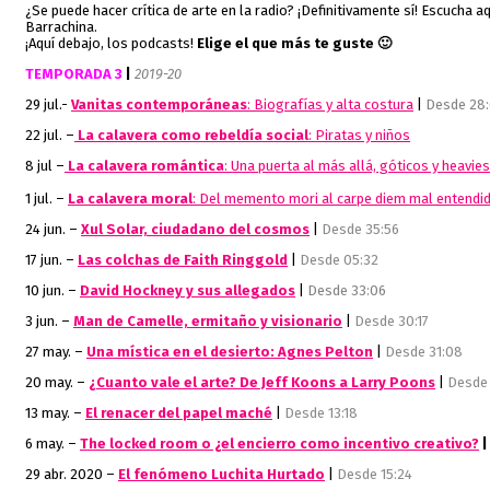
¿Se puede hacer crítica de arte en la radio? ¡Definitivamente sí! Escucha
Barrachina.
¡Aquí debajo, los podcasts!
Elige el que más te guste 🙂
TEMPORADA 3
|
2019-20
29 jul.-
Vanitas contemporáneas
: Biografías y alta costura
|
Desde 28
22 jul. –
La calavera como rebeldía social
: Piratas y niños
8 jul –
La calavera romántica
: Una puerta al más allá, góticos y heavies
1 jul. –
La calavera moral
: Del memento mori al carpe diem mal entendi
24 jun. –
Xul Solar, ciudadano del cosmos
|
Desde 35:56
17 jun. –
Las colchas de Faith Ringgold
|
Desde 05:32
10 jun. –
David Hockney y sus allegados
|
Desde 33:06
3 jun. –
Man de Camelle, ermitaño y visionario
|
Desde 30:17
27 may. –
Una mística en el desierto: Agnes Pelton
|
Desde 31:08
20 may. –
¿Cuanto vale el arte? De Jeff Koons a Larry Poons
|
Desde 
13 may. –
El renacer del papel maché
|
Desde 13:18
6 may. –
The locked room o ¿el encierro como incentivo creativo?
29 abr. 2020 –
El fenómeno Luchita Hurtado
|
Desde 15:24