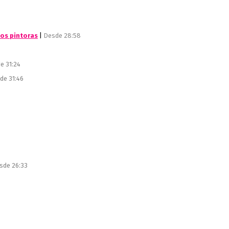
dos pintoras
|
Desde 28:58
e 31:24
de 31:46
sde 26:33