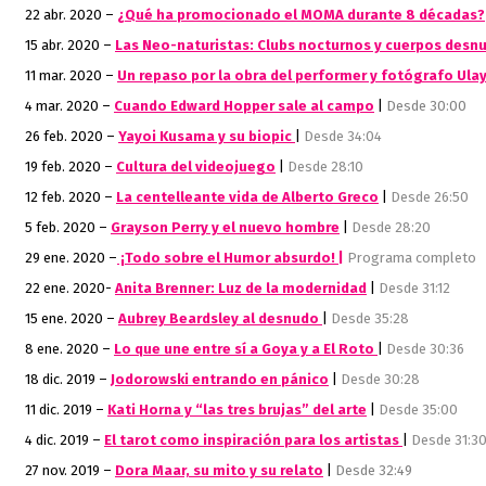
22 abr. 2020 –
¿Qué ha promocionado el MOMA durante 8 décadas?
15 abr. 2020 –
Las Neo-naturistas: Clubs nocturnos y cuerpos desn
11 mar. 2020 –
Un repaso por la obra del performer y fotógrafo Ula
4 mar. 2020 –
Cuando Edward Hopper sale al campo
|
Desde 30:00
26 feb. 2020 –
Yayoi Kusama y su biopic
|
Desde 34:04
19 feb. 2020 –
Cultura del videojuego
|
Desde 28:10
12 feb. 2020 –
La centelleante vida de Alberto Greco
|
Desde 26:50
5 feb. 2020 –
Grayson Perry y el nuevo hombre
|
Desde 28:20
29 ene. 2020 –
¡Todo sobre el Humor absurdo! |
Programa completo
22 ene. 2020-
Anita Brenner: Luz de la modernidad
|
Desde 31:12
15 ene. 2020 –
Aubrey Beardsley al desnudo
|
Desde 35:28
8 ene. 2020 –
Lo que une entre sí a Goya y a El Roto
|
Desde 30:36
18 dic. 2019 –
Jodorowski entrando en pánico
|
Desde 30:28
11 dic. 2019 –
Kati Horna y “las tres brujas” del arte
|
Desde 35:00
4 dic. 2019 –
El tarot como inspiración para los artistas
|
Desde 31:3
27 nov. 2019 –
Dora Maar, su mito y su relato
|
Desde 32:49