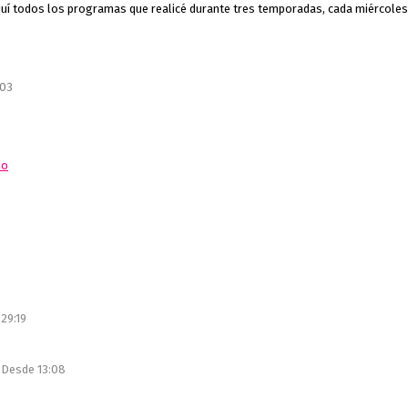
 aquí todos los programas que realicé durante tres temporadas, cada miércoles 
:03
do
29:19
|
Desde 13:08