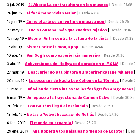
3 jul. 2019 –
El Víbora: La contracultura en los museos
|
Desde 28:18
26 jun. 19 –
El fenómeno Vivian Maier
|
Desde 43:20
19 jun. 19 –
Cómo el arte se convirtió en música pop
|
Desde 26:26
22 may. 19 –
Lucio Fontana: más que cuadros rajados
|
Desde 31:36
15 may. 19 –
Eleanor Antin contra la cultura de la dieta
|
Desde 31:28
17 abr. 19 –
Sister Corita: la monja pop
|
Desde 34:46
10 abr. 19 –
Van Gogh como experiencia inmersiva
|
Desde 31:36
3 abr. 19 –
Subversiones del Hollywood dorado en el MOMA
|
Desde 
27 mar. 19 –
Descubriendo a la pintora ultraperiférica Jane Millares
20 mar. 19 –
Los excesos de Nadia Lee Cohen en La Térmica
|
Desde 
13 mar. 19 –
Añadiendo cierta luz sobre las fotógrafas aragonesas
6 mar. 19 –
Un repaso a la trayectoria de Carmen Calvo
|
Desde 30:35
20 feb. 19 –
Con Balthus llegó el escándalo
|
Desde 29:50
13 feb. 19 –
Notas a ‘Velvet buzzsaw’ de Netflix
|
Desde 27:30
6 feb. 2019 –
El mundo en acuarela |
Desde 26:20
29 ene. 2019 –
Ana Boberg y los paisajes noruegos de Lofoten
|
Des