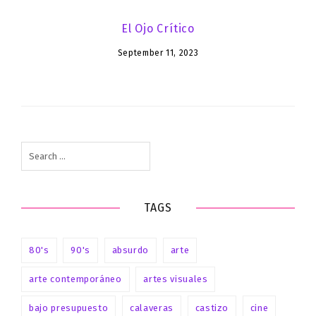
El Ojo Crítico
September 11, 2023
Search
for:
TAGS
80's
90's
absurdo
arte
arte contemporáneo
artes visuales
bajo presupuesto
calaveras
castizo
cine