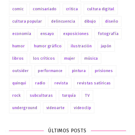
comic
comisariado
crítica
cultura digital
cultura popular
delincuencia
dibujo
diseño
economía
ensayo
exposiciones
fotografía
humor
humor gráfico
ilustración
japón
libros
los críticos
mujer
música
outsider
performance
pintura
prisiones
quinqui
radio
revista
revistas satíricas
rock
subculturas
turquía
TV
underground
videoarte
videoclip
ÚLTIMOS POSTS