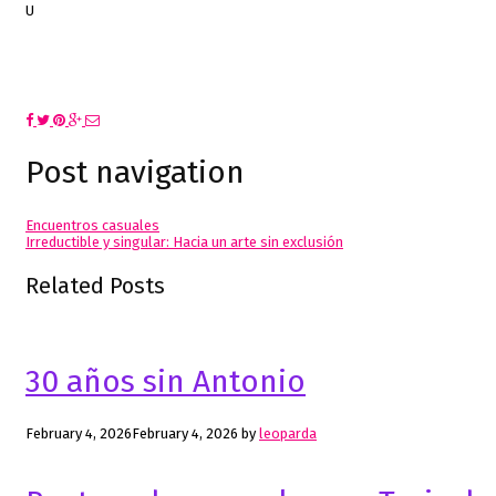
U
n intenso debate alrededor del poder subversivo de la parodia histórica
tengo el placer de volver a visitar. Esta vez, con buenos compañeros co
Clicka aqui para verlo!
Programa emitido en
La2 de RTVE
el 20 abr. 2018.
Post navigation
Encuentros casuales
Irreductible y singular: Hacia un arte sin exclusión
Related Posts
30 años sin Antonio
February 4, 2026
February 4, 2026
by
leoparda