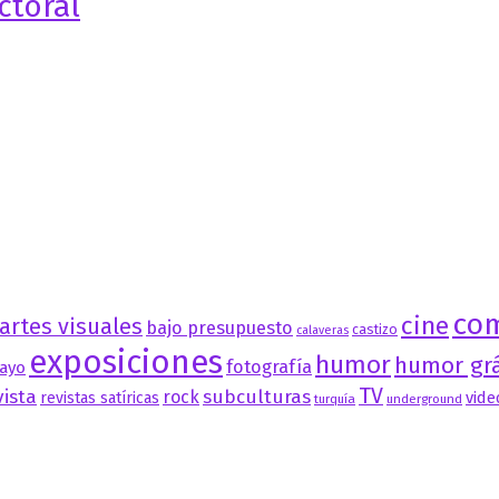
ctoral
co
cine
artes visuales
bajo presupuesto
castizo
calaveras
exposiciones
humor
humor grá
fotografía
ayo
TV
vista
subculturas
rock
vide
revistas satíricas
turquía
underground