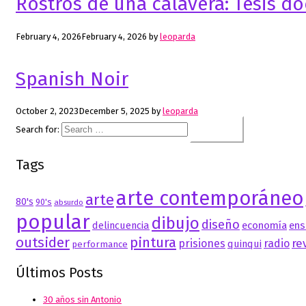
Rostros de una calavera: Tesis do
February 4, 2026
February 4, 2026
by
leoparda
Spanish Noir
October 2, 2023
December 5, 2025
by
leoparda
Search for:
Tags
arte contemporáneo
arte
80's
90's
absurdo
popular
dibujo
diseño
delincuencia
economía
ens
outsider
pintura
re
prisiones
radio
quinqui
performance
Últimos Posts
30 años sin Antonio