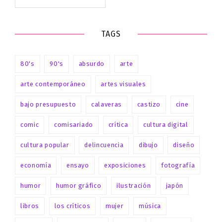
for:
TAGS
80's
90's
absurdo
arte
arte contemporáneo
artes visuales
bajo presupuesto
calaveras
castizo
cine
comic
comisariado
crítica
cultura digital
cultura popular
delincuencia
dibujo
diseño
economía
ensayo
exposiciones
fotografía
humor
humor gráfico
ilustración
japón
libros
los críticos
mujer
música