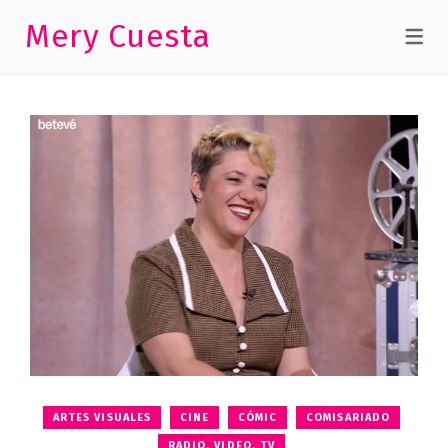
Mery Cuesta
ARTES VISUALES
CINE
CÓMIC
COMISARIADO
RADIO, VIDEO, TV