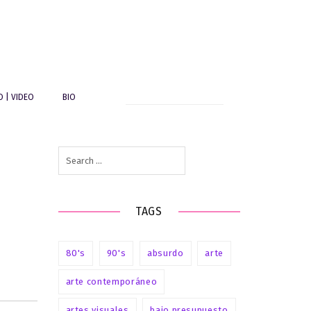
Search
O | VIDEO
BIO
for:
Search
for:
TAGS
80's
90's
absurdo
arte
arte contemporáneo
artes visuales
bajo presupuesto