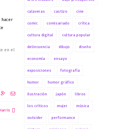
calaveras
castizo
cine
a hacer
comic
comisariado
crítica
te
cultura digital
cultura popular
delincuencia
dibujo
diseño
te en el
economía
ensayo
exposiciones
fotografía
humor
humor gráfico
ilustración
japón
libros
los críticos
mujer
música
Harris
outsider
performance