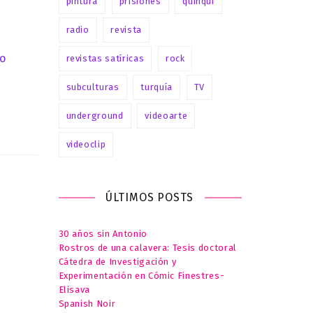
pintura
prisiones
quinqui
radio
revista
ro
revistas satíricas
rock
subculturas
turquía
TV
underground
videoarte
videoclip
ÚLTIMOS POSTS
30 años sin Antonio
Rostros de una calavera: Tesis doctoral
Cátedra de Investigación y
Experimentación en Cómic Finestres-
Elisava
Spanish Noir