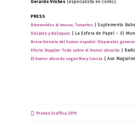
Gerardo Vilches
(especialista en cómic).
PRESS
| Suplemento Babel
Bienvenidos al museo, Tunantes
| La Esfera de Papel – El Mu
Dislates y disloques
Breve historia del humor español: Disparates genera
| Radi
Efecto Doppler: Todo sobre el Humor absurdo
| Aux Magazin
El humor absurdo según Mery Cuesta
Premio Graffica 2019
Post
navigation