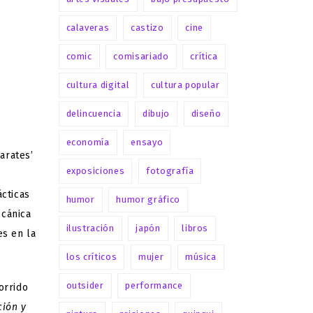
calaveras
castizo
cine
comic
comisariado
crítica
cultura digital
cultura popular
delincuencia
dibujo
diseño
economía
ensayo
arates’
exposiciones
fotografía
ácticas
humor
humor gráfico
ecánica
ilustración
japón
libros
es en la
los críticos
mujer
música
outsider
performance
orrido
ción y