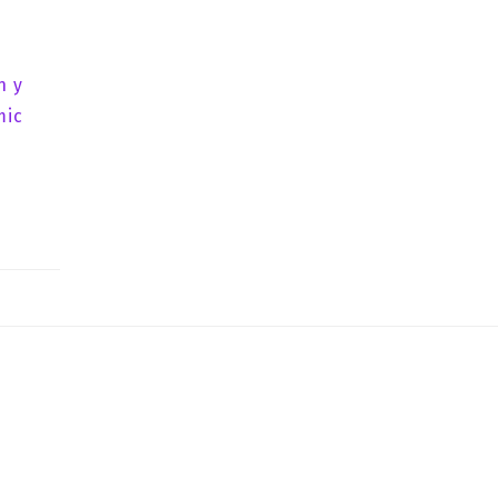
n y
mic