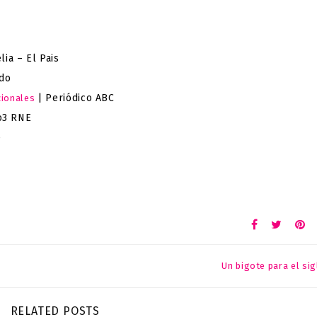
ia – El Pais
ndo
| Periódico ABC
cionales
o3 RNE
e
Un bigote para el sig
RELATED POSTS