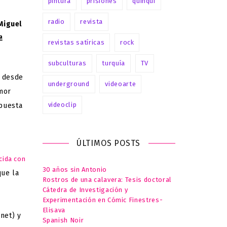
pintura
prisiones
quinqui
radio
revista
Miguel
ª
revistas satíricas
rock
subculturas
turquía
TV
 desde
underground
videoarte
umor
videoclip
apuesta
ÚLTIMOS POSTS
cida con
30 años sin Antonio
que la
Rostros de una calavera: Tesis doctoral
Cátedra de Investigación y
Experimentación en Cómic Finestres-
Elisava
rnet) y
Spanish Noir