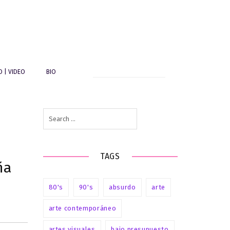
Search
O | VIDEO
BIO
for:
Search
for:
TAGS
ña
80's
90's
absurdo
arte
arte contemporáneo
artes visuales
bajo presupuesto