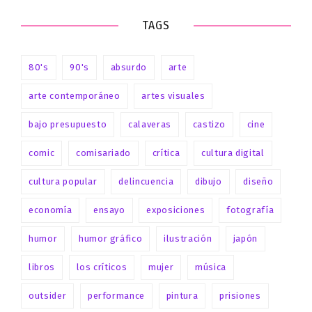
TAGS
80's
90's
absurdo
arte
arte contemporáneo
artes visuales
bajo presupuesto
calaveras
castizo
cine
comic
comisariado
crítica
cultura digital
cultura popular
delincuencia
dibujo
diseño
economía
ensayo
exposiciones
fotografía
humor
humor gráfico
ilustración
japón
libros
los críticos
mujer
música
outsider
performance
pintura
prisiones