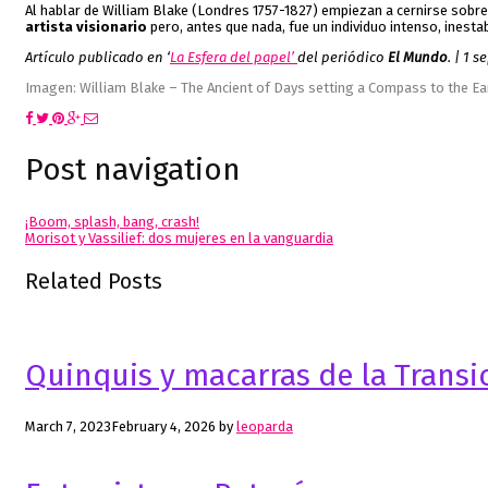
Al hablar de William Blake (Londres 1757-1827) empiezan a cernirse sobr
artista visionario
pero, antes que nada, fue un individuo intenso, inesta
Artículo publicado en ‘
La Esfera del papel’
del periódico
El Mundo
. | 1 s
Imagen: William Blake – The Ancient of Days setting a Compass to the Ea
Post navigation
¡Boom, splash, bang, crash!
Morisot y Vassilief: dos mujeres en la vanguardia
Related Posts
Quinquis y macarras de la Transi
March 7, 2023
February 4, 2026
by
leoparda