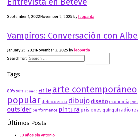
Entrevista en Betevé
September 1, 2022
November 2, 2025
by
leoparda
Vampiros: Conversación con Alber
January 25, 2021
November 3, 2025
by
leoparda
Search for:
Tags
arte contemporáneo
arte
80's
90's
absurdo
popular
dibujo
diseño
delincuencia
economía
ens
outsider
pintura
re
prisiones
radio
quinqui
performance
Últimos Posts
30 años sin Antonio