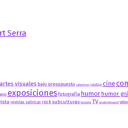
t Serra
co
cine
artes visuales
bajo presupuesto
castizo
calaveras
exposiciones
humor
humor grá
fotografía
ayo
TV
vista
subculturas
rock
vide
revistas satíricas
turquía
underground