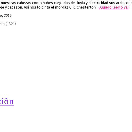
e nuestras cabezas como nubes cargadas de lluvia y electricidad sus archicon
ble y cabezón. Así nos lo pinta el mordaz G.K. Chesterton…
¡Quiero leerlo ya!
ep. 2019
rth (1821)
ción