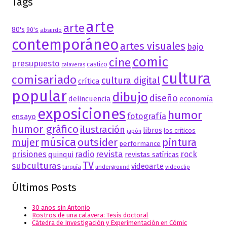
Tags
arte
arte
80's
90's
absurdo
contemporáneo
artes visuales
bajo
comic
cine
presupuesto
castizo
calaveras
cultura
comisariado
cultura digital
crítica
popular
dibujo
diseño
delincuencia
economía
exposiciones
humor
fotografía
ensayo
humor gráfico
ilustración
libros
los críticos
japón
música
mujer
outsider
pintura
performance
revista
prisiones
radio
rock
quinqui
revistas satíricas
TV
subculturas
videoarte
turquía
underground
videoclip
Últimos Posts
30 años sin Antonio
Rostros de una calavera: Tesis doctoral
Cátedra de Investigación y Experimentación en Cómic